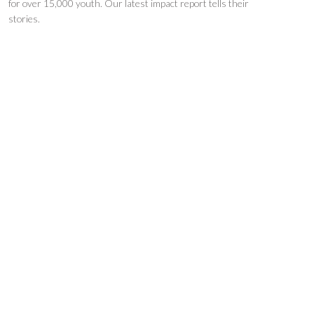
for over 15,000 youth. Our latest impact report tells their
stories.
इस वर्ष, हमने 15,000 से अधिक युवाओं को प्रशिक्षित कर उनके रोजगार के अवसर और
जीवन कौशल में सुधार किया। हमारी नवीनतम “इंपैक्ट रिपोर्ट” उनकी कहानियाँ बताती हैं।
More
Submit
Financials
Resources
Careers
Privacy Policy
Terms & Conditions
© 2026 Medha, all rights reserved.