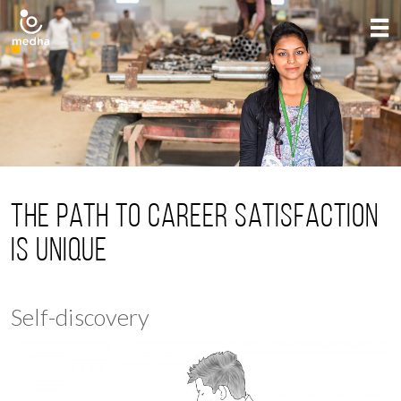
The path to career satisfaction
is unique
Self-discovery
Experimentation
The learning curve
Hitting your stride